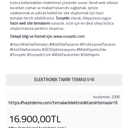
hızlıca kullanılabilen mükemmel çözümler sunar. Kendi web sitenizi
kurarken zaman ve maliyet tasarrufu sağlamak, işinize
odaklanmak ve yüksek kaliteli bir site oluşturmak için hazır
temaları tercih edebilirsiniz.
Sosyetic
olarak, ihtiyacınıza uygun
hazır web site temalarını
sunarak, sizin için en ideal siteyi hızlıca
oluşturmanıza yardımcı oluyoruz.
Detaylı bilgi ve hizmet için:
www.sosyetic.com
#HazırWebSiteTemaları #WebSiteTasarımı #ProfesyonelTasarım
#HızlıSiteKurulumu #SEOOptimizasyonu #MobilUyumluSite
#Sosyetic #SosyeticCom #WebTasarımları #SiteYapımı
ELEKTRONIK TAMIR TEMASI V16
İncelenme: 2008
https://hazirdemo.com/temalar/elektroniktamirtemasiv16
16.900,00TL