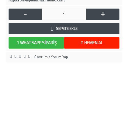
https://ornekpanel.hazirdemo.com/
-
+
SEPETE EKLE
WHATSAPP SIPARIŞ
HEMEN AL
0 yorum
Yorum Yap
/
HAKKIMIZDA
BİLGİLENDİRME
MÜŞTERİ SAYFASI