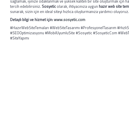
sağlamak, işinize odaklanmak ve yüksek kaliteli bir site oluşturmak için ha
tercih edebilirsiniz.
Sosyetic
olarak, ihtiyacınıza uygun
hazır web site tem
sunarak, sizin için en ideal siteyi hızlıca oluşturmanıza yardımcı oluyoruz.
Detaylı bilgi ve hizmet için:
www.sosyetic.com
#HazırWebSiteTemaları #WebSiteTasarımı #ProfesyonelTasarım #HızlıS
#SEOOptimizasyonu #MobilUyumluSite #Sosyetic #SosyeticCom #WebT
#SiteYapımı
HAKKIMIZDA
Merhaba, Ben Laçin YILDIRIM Dijital Pazarlama &
Sosyal Medya Uzmanıyım. Edindiğim etkili teknik
bilgiler ve tecrübelerle başta şahısların, firma ve
Ga
şirketlerin reklam danışmanlığı, yönetimini, sosyal
medya takibini yapıyor ve stratejilerini
Mes