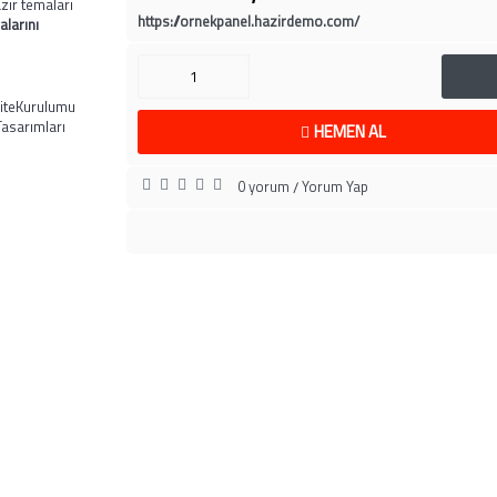
zır temaları
https://ornekpanel.hazirdemo.com/
alarını
iteKurulumu
asarımları
HEMEN AL
0 yorum
Yorum Yap
/
BİLGİLENDİRME
MÜŞTERİ SAYFA
Hakkımızda
İletişim
Hesap Numaralarımız
Siparişlerim
ranti ve İade Koşulları
Beğendiğim Ürünle
Gizlilik Politikası
Ürün Karşılaştır (
0
)
afeli Satış Sözleşmesi
Ürün İadesi