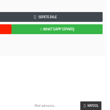
SEPETE EKLE
WHATSAPP SIPARIŞ
SI
E-BÜLTEN
Yeni eklenen ve indirimli ürünlerimizden anlık
olarak haberdar olabilirsiniz.
r
KAYDOL