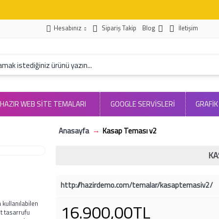
Hesabınız
Sipariş Takip
Blog
İletişim
HAZIR WEB SITE TEMALARI
GOOGLE SERVİSLERİ
GRAFİK
Anasayfa
Kasap Teması v2
KA
http://hazirdemo.com/temalar/kasaptemasiv2/
 kullanılabilen
16.900,00TL
t tasarrufu