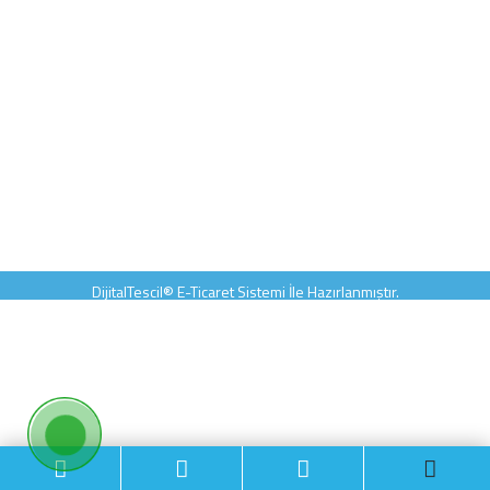
HAKKIMIZDA
BİLGİLENDİRME
MÜŞTERİ SAYFASI
E-BÜLTEN
DijitalTescil®
E-Ticaret
Sistemi İle Hazırlanmıştır.