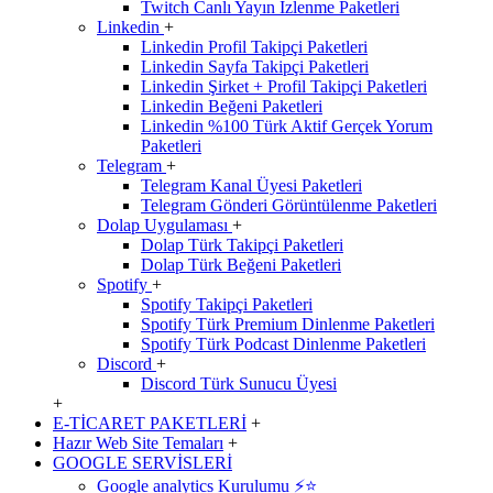
Twitch Canlı Yayın İzlenme Paketleri
Linkedin
+
Linkedin Profil Takipçi Paketleri
Linkedin Sayfa Takipçi Paketleri
Linkedin Şirket + Profil Takipçi Paketleri
Linkedin Beğeni Paketleri
Linkedin %100 Türk Aktif Gerçek Yorum
Paketleri
Telegram
+
Telegram Kanal Üyesi Paketleri
Telegram Gönderi Görüntülenme Paketleri
Dolap Uygulaması
+
Dolap Türk Takipçi Paketleri
Dolap Türk Beğeni Paketleri
Spotify
+
Spotify Takipçi Paketleri
Spotify Türk Premium Dinlenme Paketleri
Spotify Türk Podcast Dinlenme Paketleri
Discord
+
Discord Türk Sunucu Üyesi
+
E-TİCARET PAKETLERİ
+
Hazır Web Site Temaları
+
GOOGLE SERVİSLERİ
Google analytics Kurulumu ⚡️⭐