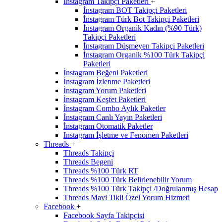
İnstagram Takipçi Paketleri
+
İnstagram BOT Takipçi Paketleri
İnstagram Türk Bot Takipçi Paketleri
İnstagram Organik Kadın (%90 Türk)
Takipçi Paketleri
İnstagram Düşmeyen Takipçi Paketleri
İnstagram Organik %100 Türk Takipçi
Paketleri
İnstagram Beğeni Paketleri
İnstagram İzlenme Paketleri
İnstagram Yorum Paketleri
İnstagram Keşfet Paketleri
İnstagram Combo Aylık Paketler
İnstagram Canlı Yayın Paketleri
İnstagram Otomatik Paketler
Instagram İşletme ve Fenomen Paketleri
Threads
+
Threads Takipçi
Threads Begeni
Threads %100 Türk RT
Threads %100 Türk Belirlenebilir Yorum
Threads %100 Türk Takipçi /Doğrulanmış Hesap
Threads Mavi Tikli Özel Yorum Hizmeti
Facebook
+
Facebook Sayfa Takipçisi