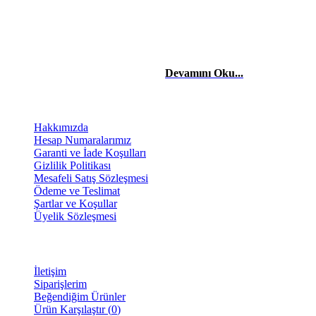
Merhaba, Ben Laçin YILDIRIM Dijital Pazarlama & Sosyal Medya
Uzmanıyım. Edindiğim etkili teknik bilgiler ve tecrübelerle başta
şahısların, firma ve şirketlerin reklam danışmanlığı, yönetimini,
sosyal medya takibini yapıyor ve stratejilerini kurguluyorum. Dijital
reklam ve pazarlama stratejileriyle işletmelerin dijitalde
büyümelerinde yardımcı oluyorum.
Devamını Oku...
BİLGİLENDİRME
Hakkımızda
Hesap Numaralarımız
Garanti ve İade Koşulları
Gizlilik Politikası
Mesafeli Satış Sözleşmesi
Ödeme ve Teslimat
Şartlar ve Koşullar
Üyelik Sözleşmesi
MÜŞTERİ SAYFASI
İletişim
Siparişlerim
Beğendiğim Ürünler
Ürün Karşılaştır (
0
)