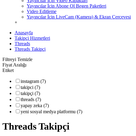
Yayıncılar İçin Video Kapakları
Yayıncılar İçin Abone Ol Begen Paketleri
Video Editleme
Yayıncılar İçin LiveCam (Kamera) & Ekran Çerçevesi
+
Anasayfa
Takipçi Hizmetleri
Threads
Threads Takipçi
Filtreyi Temizle
Fiyat Aralığı
Etiket
instagram (7)
takipci (7)
takipçi (7)
threads (7)
yapay zeka (7)
yeni sosyal medya platformu (7)
Threads Takipçi