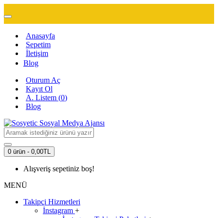
Anasayfa
Sepetim
İletişim
Blog
Oturum Aç
Kayıt Ol
A. Listem (
0
)
Blog
0 ürün - 0,00TL
Alışveriş sepetiniz boş!
MENÜ
Takipçi Hizmetleri
İnstagram
+