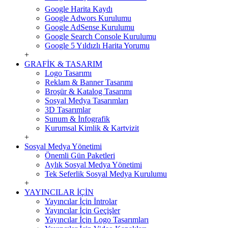
Google Harita Kaydı
Google Adwors Kurulumu
Google AdSense Kurulumu
Google Search Console Kurulumu
Google 5 Yıldızlı Harita Yorumu
+
GRAFİK & TASARIM
Logo Tasarımı
Reklam & Banner Tasarımı
Broşür & Katalog Tasarımı
Sosyal Medya Tasarımları
3D Tasarımlar
Sunum & İnfografik
Kurumsal Kimlik & Kartvizit
+
Sosyal Medya Yönetimi
Önemli Gün Paketleri
Aylık Sosyal Medya Yönetimi
Tek Seferlik Sosyal Medya Kurulumu
+
YAYINCILAR İÇİN
Yayıncılar İçin İntrolar
Yayıncılar İçin Geçişler
Yayıncılar İçin Logo Tasarımları