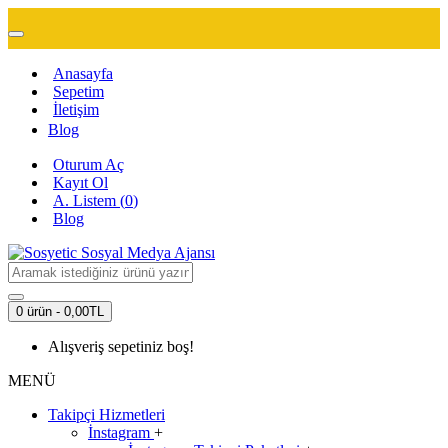
Anasayfa
Sepetim
İletişim
Blog
Oturum Aç
Kayıt Ol
A. Listem (
0
)
Blog
0 ürün - 0,00TL
Alışveriş sepetiniz boş!
MENÜ
Takipçi Hizmetleri
İnstagram
+