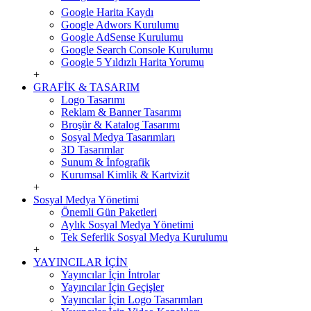
Google Harita Kaydı
Google Adwors Kurulumu
Google AdSense Kurulumu
Google Search Console Kurulumu
Google 5 Yıldızlı Harita Yorumu
+
GRAFİK & TASARIM
Logo Tasarımı
Reklam & Banner Tasarımı
Broşür & Katalog Tasarımı
Sosyal Medya Tasarımları
3D Tasarımlar
Sunum & İnfografik
Kurumsal Kimlik & Kartvizit
+
Sosyal Medya Yönetimi
Önemli Gün Paketleri
Aylık Sosyal Medya Yönetimi
Tek Seferlik Sosyal Medya Kurulumu
+
YAYINCILAR İÇİN
Yayıncılar İçin İntrolar
Yayıncılar İçin Geçişler
Yayıncılar İçin Logo Tasarımları