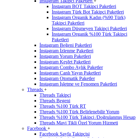
İnstagram Takipçi Paketleri
+
İnstagram BOT Takipçi Paketleri
İnstagram Türk Bot Takipçi Paketleri
İnstagram Organik Kadın (%90 Türk)
Takipçi Paketleri
İnstagram Düşmeyen Takipçi Paketleri
İnstagram Organik %100 Türk Takipçi
Paketleri
İnstagram Beğeni Paketleri
İnstagram İzlenme Paketleri
İnstagram Yorum Paketleri
İnstagram Keşfet Paketleri
İnstagram Combo Aylık Paketler
İnstagram Canlı Yayın Paketleri
İnstagram Otomatik Paketler
Instagram İşletme ve Fenomen Paketleri
Threads
+
Threads Takipçi
Threads Begeni
Threads %100 Türk RT
Threads %100 Türk Belirlenebilir Yorum
Threads %100 Türk Takipçi /Doğrulanmış Hesap
Threads Mavi Tikli Özel Yorum Hizmeti
Facebook
+
Facebook Sayfa Takipçisi