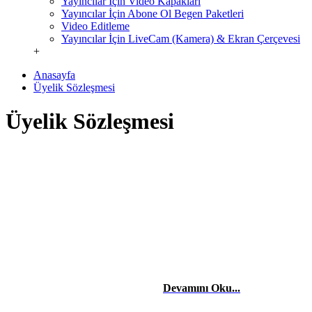
Yayıncılar İçin Video Kapakları
Yayıncılar İçin Abone Ol Begen Paketleri
Video Editleme
Yayıncılar İçin LiveCam (Kamera) & Ekran Çerçevesi
+
Anasayfa
Üyelik Sözleşmesi
Üyelik Sözleşmesi
Üyelik Sözleşmesi
HAKKIMIZDA
Merhaba, Ben Laçin YILDIRIM Dijital Pazarlama & Sosyal Medya
Uzmanıyım. Edindiğim etkili teknik bilgiler ve tecrübelerle başta
şahısların, firma ve şirketlerin reklam danışmanlığı, yönetimini,
sosyal medya takibini yapıyor ve stratejilerini kurguluyorum. Dijital
reklam ve pazarlama stratejileriyle işletmelerin dijitalde
büyümelerinde yardımcı oluyorum.
Devamını Oku...