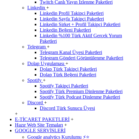
Twitch Canlı Yayın İzlenme Paketleri
Linkedin
+
Linkedin Profil Takipçi Paketleri
Linkedin Sayfa Takipçi Paketleri
Linkedin Şirket + Profil Takipçi Paketleri
Linkedin Beğeni Paketleri
Linkedin %100 Türk Aktif Gerçek Yorum
Paketleri
Telegram
+
Telegram Kanal Üyesi Paketleri
Telegram Gönderi Görüntülenme Paketleri
Dolap Uygulaması
+
Dolap Türk Takipçi Paketleri
Dolap Türk Beğeni Paketleri
Spotify
+
Spotify Takipçi Paketleri
Spotify Türk Premium Dinlenme Paketleri
Spotify Türk Podcast Dinlenme Paketleri
Discord
+
Discord Türk Sunucu Üyesi
+
E-TİCARET PAKETLERİ
+
Hazır Web Site Temaları
+
GOOGLE SERVİSLERİ
Google analytics Kurulumu ⚡️⭐