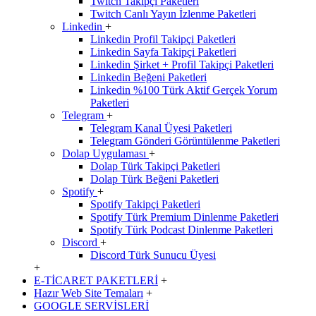
Twitch Takipçi Paketleri
Twitch Canlı Yayın İzlenme Paketleri
Linkedin
+
Linkedin Profil Takipçi Paketleri
Linkedin Sayfa Takipçi Paketleri
Linkedin Şirket + Profil Takipçi Paketleri
Linkedin Beğeni Paketleri
Linkedin %100 Türk Aktif Gerçek Yorum
Paketleri
Telegram
+
Telegram Kanal Üyesi Paketleri
Telegram Gönderi Görüntülenme Paketleri
Dolap Uygulaması
+
Dolap Türk Takipçi Paketleri
Dolap Türk Beğeni Paketleri
Spotify
+
Spotify Takipçi Paketleri
Spotify Türk Premium Dinlenme Paketleri
Spotify Türk Podcast Dinlenme Paketleri
Discord
+
Discord Türk Sunucu Üyesi
+
E-TİCARET PAKETLERİ
+
Hazır Web Site Temaları
+
GOOGLE SERVİSLERİ