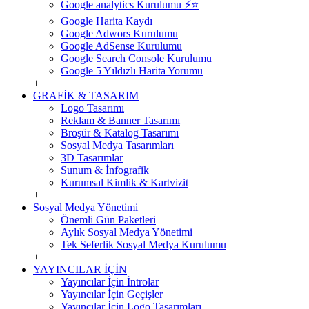
Google analytics Kurulumu ⚡️⭐
Google Harita Kaydı
Google Adwors Kurulumu
Google AdSense Kurulumu
Google Search Console Kurulumu
Google 5 Yıldızlı Harita Yorumu
+
GRAFİK & TASARIM
Logo Tasarımı
Reklam & Banner Tasarımı
Broşür & Katalog Tasarımı
Sosyal Medya Tasarımları
3D Tasarımlar
Sunum & İnfografik
Kurumsal Kimlik & Kartvizit
+
Sosyal Medya Yönetimi
Önemli Gün Paketleri
Aylık Sosyal Medya Yönetimi
Tek Seferlik Sosyal Medya Kurulumu
+
YAYINCILAR İÇİN
Yayıncılar İçin İntrolar
Yayıncılar İçin Geçişler
Yayıncılar İçin Logo Tasarımları