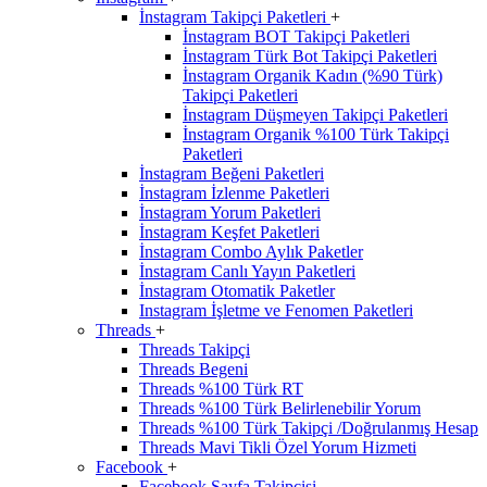
İnstagram Takipçi Paketleri
+
İnstagram BOT Takipçi Paketleri
İnstagram Türk Bot Takipçi Paketleri
İnstagram Organik Kadın (%90 Türk)
Takipçi Paketleri
İnstagram Düşmeyen Takipçi Paketleri
İnstagram Organik %100 Türk Takipçi
Paketleri
İnstagram Beğeni Paketleri
İnstagram İzlenme Paketleri
İnstagram Yorum Paketleri
İnstagram Keşfet Paketleri
İnstagram Combo Aylık Paketler
İnstagram Canlı Yayın Paketleri
İnstagram Otomatik Paketler
Instagram İşletme ve Fenomen Paketleri
Threads
+
Threads Takipçi
Threads Begeni
Threads %100 Türk RT
Threads %100 Türk Belirlenebilir Yorum
Threads %100 Türk Takipçi /Doğrulanmış Hesap
Threads Mavi Tikli Özel Yorum Hizmeti
Facebook
+
Facebook Sayfa Takipçisi