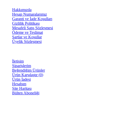
BİLGİLENDİRME
Hakkımızda
Hesap Numaralarımız
Garanti ve İade Koşulları
Gizlilik Politikası
Mesafeli Satış Sözleşmesi
Ödeme ve Teslimat
Şartlar ve Koşullar
Üyelik Sözleşmesi
MÜŞTERİ SAYFASI
İletişim
Siparişlerim
Beğendiğim Ürünler
Ürün Karşılaştır (
0
)
Ürün İadesi
Hesabım
Site Haritası
Bülten Aboneliği
E-BÜLTEN