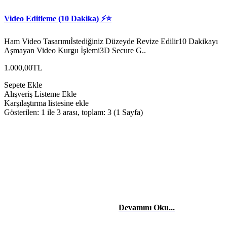
Video Editleme (10 Dakika) ⚡️⭐
Ham Video Tasarımıİstediğiniz Düzeyde Revize Edilir10 Dakikayı
Aşmayan Video Kurgu İşlemi3D Secure G..
1.000,00TL
Sepete Ekle
Alışveriş Listeme Ekle
Karşılaştırma listesine ekle
Gösterilen: 1 ile 3 arası, toplam: 3 (1 Sayfa)
HAKKIMIZDA
Merhaba, Ben Laçin YILDIRIM Dijital Pazarlama & Sosyal Medya
Uzmanıyım. Edindiğim etkili teknik bilgiler ve tecrübelerle başta
şahısların, firma ve şirketlerin reklam danışmanlığı, yönetimini,
sosyal medya takibini yapıyor ve stratejilerini kurguluyorum. Dijital
reklam ve pazarlama stratejileriyle işletmelerin dijitalde
büyümelerinde yardımcı oluyorum.
Devamını Oku...