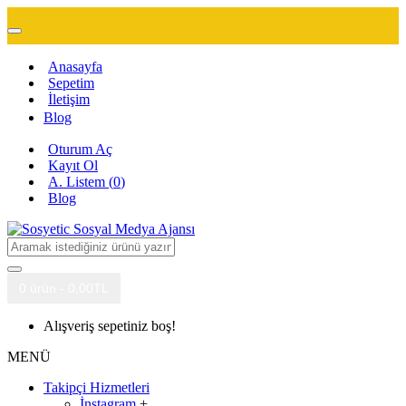
Anasayfa
Sepetim
İletişim
Blog
Oturum Aç
Kayıt Ol
A. Listem (
0
)
Blog
0 ürün - 0,00TL
Alışveriş sepetiniz boş!
MENÜ
Takipçi Hizmetleri
İnstagram
+