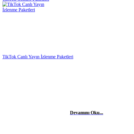
TikTok Canlı Yayın İzlenme Paketleri
HAKKIMIZDA
Merhaba, Ben Laçin YILDIRIM Dijital Pazarlama & Sosyal Medya
Uzmanıyım. Edindiğim etkili teknik bilgiler ve tecrübelerle başta
şahısların, firma ve şirketlerin reklam danışmanlığı, yönetimini,
sosyal medya takibini yapıyor ve stratejilerini kurguluyorum. Dijital
reklam ve pazarlama stratejileriyle işletmelerin dijitalde
büyümelerinde yardımcı oluyorum.
Devamını Oku...
BİLGİLENDİRME