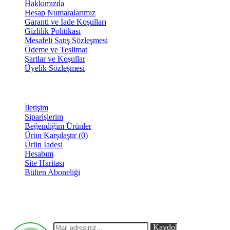
Hakkımızda
Hesap Numaralarımız
Garanti ve İade Koşulları
Gizlilik Politikası
Mesafeli Satış Sözleşmesi
Ödeme ve Teslimat
Şartlar ve Koşullar
Üyelik Sözleşmesi
MÜŞTERİ SAYFASI
İletişim
Siparişlerim
Beğendiğim Ürünler
Ürün Karşılaştır (
0
)
Ürün İadesi
Hesabım
Site Haritası
Bülten Aboneliği
E-BÜLTEN
Yeni eklenen ve indirimli ürünlerimizden anlık olarak haberdar
olabilirsiniz.
Kaydol