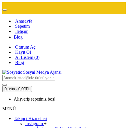
Anasayfa
Sepetim
İletişim
Blog
Oturum Aç
Kayıt Ol
A. Listem (
0
)
Blog
0 ürün - 0,00TL
Alışveriş sepetiniz boş!
MENÜ
Takipçi Hizmetleri
İnstagram
+