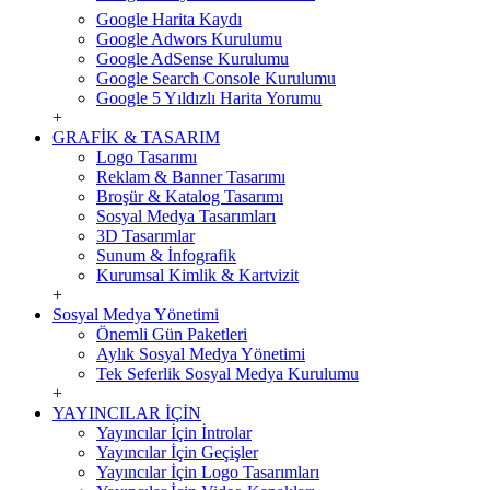
Google Harita Kaydı
Google Adwors Kurulumu
Google AdSense Kurulumu
Google Search Console Kurulumu
Google 5 Yıldızlı Harita Yorumu
+
GRAFİK & TASARIM
Logo Tasarımı
Reklam & Banner Tasarımı
Broşür & Katalog Tasarımı
Sosyal Medya Tasarımları
3D Tasarımlar
Sunum & İnfografik
Kurumsal Kimlik & Kartvizit
+
Sosyal Medya Yönetimi
Önemli Gün Paketleri
Aylık Sosyal Medya Yönetimi
Tek Seferlik Sosyal Medya Kurulumu
+
YAYINCILAR İÇİN
Yayıncılar İçin İntrolar
Yayıncılar İçin Geçişler
Yayıncılar İçin Logo Tasarımları