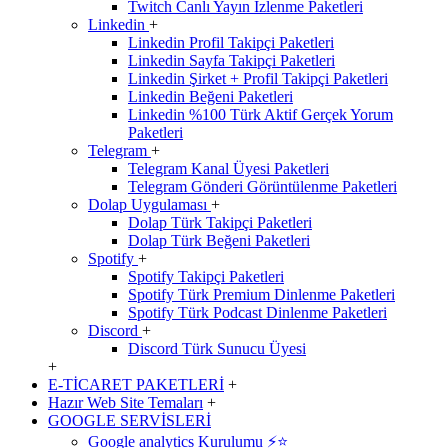
Twitch Canlı Yayın İzlenme Paketleri
Linkedin
+
Linkedin Profil Takipçi Paketleri
Linkedin Sayfa Takipçi Paketleri
Linkedin Şirket + Profil Takipçi Paketleri
Linkedin Beğeni Paketleri
Linkedin %100 Türk Aktif Gerçek Yorum
Paketleri
Telegram
+
Telegram Kanal Üyesi Paketleri
Telegram Gönderi Görüntülenme Paketleri
Dolap Uygulaması
+
Dolap Türk Takipçi Paketleri
Dolap Türk Beğeni Paketleri
Spotify
+
Spotify Takipçi Paketleri
Spotify Türk Premium Dinlenme Paketleri
Spotify Türk Podcast Dinlenme Paketleri
Discord
+
Discord Türk Sunucu Üyesi
+
E-TİCARET PAKETLERİ
+
Hazır Web Site Temaları
+
GOOGLE SERVİSLERİ
Google analytics Kurulumu ⚡️⭐