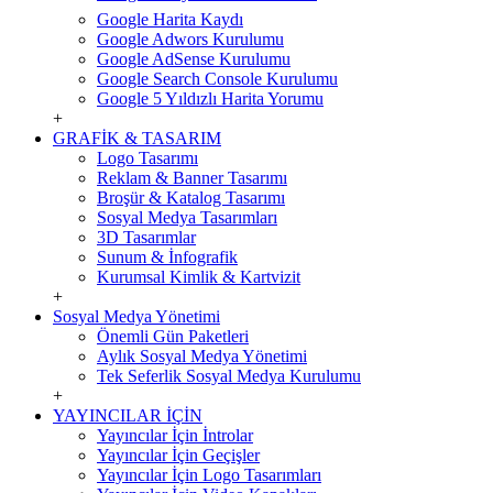
Google Harita Kaydı
Google Adwors Kurulumu
Google AdSense Kurulumu
Google Search Console Kurulumu
Google 5 Yıldızlı Harita Yorumu
+
GRAFİK & TASARIM
Logo Tasarımı
Reklam & Banner Tasarımı
Broşür & Katalog Tasarımı
Sosyal Medya Tasarımları
3D Tasarımlar
Sunum & İnfografik
Kurumsal Kimlik & Kartvizit
+
Sosyal Medya Yönetimi
Önemli Gün Paketleri
Aylık Sosyal Medya Yönetimi
Tek Seferlik Sosyal Medya Kurulumu
+
YAYINCILAR İÇİN
Yayıncılar İçin İntrolar
Yayıncılar İçin Geçişler
Yayıncılar İçin Logo Tasarımları