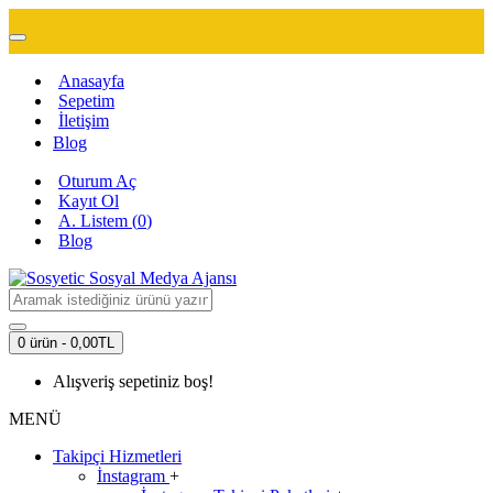
Anasayfa
Sepetim
İletişim
Blog
Oturum Aç
Kayıt Ol
A. Listem (
0
)
Blog
0 ürün - 0,00TL
Alışveriş sepetiniz boş!
MENÜ
Takipçi Hizmetleri
İnstagram
+