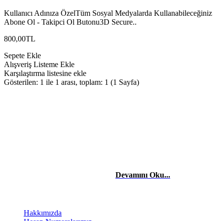
Kullanıcı Adınıza ÖzelTüm Sosyal Medyalarda Kullanabileceğiniz
Abone Ol - Takipci Ol Butonu3D Secure..
800,00TL
Sepete Ekle
Alışveriş Listeme Ekle
Karşılaştırma listesine ekle
Gösterilen: 1 ile 1 arası, toplam: 1 (1 Sayfa)
HAKKIMIZDA
Merhaba, Ben Laçin YILDIRIM Dijital Pazarlama & Sosyal Medya
Uzmanıyım. Edindiğim etkili teknik bilgiler ve tecrübelerle başta
şahısların, firma ve şirketlerin reklam danışmanlığı, yönetimini,
sosyal medya takibini yapıyor ve stratejilerini kurguluyorum. Dijital
reklam ve pazarlama stratejileriyle işletmelerin dijitalde
büyümelerinde yardımcı oluyorum.
Devamını Oku...
BİLGİLENDİRME
Hakkımızda