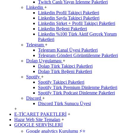
Twitch Canlı Yayın İzlenme Paketleri
Linkedin
+
Linkedin Profil Takipçi Paketleri
Linkedin Sayfa Takipçi Paketleri
Linkedin Şirket + Profil Takipçi Paketleri
Linkedin Beğeni Paketleri
Linkedin %100 Türk Aktif Gerçek Yorum
Paketleri
Telegram
+
Telegram Kanal Üyesi Paketleri
Telegram Gönderi Görüntülenme Paketleri
Dolap Uygulaması
+
Dolap Türk Takipçi Paketleri
Dolap Türk Beğeni Paketleri
Spotify
+
Spotify Takipçi Paketleri
Spotify Türk Premium Dinlenme Paketleri
Spotify Türk Podcast Dinlenme Paketleri
Discord
+
Discord Türk Sunucu Üyesi
+
E-TİCARET PAKETLERİ
+
Hazır Web Site Temaları
+
GOOGLE SERVİSLERİ
Google analytics Kurulumu ⚡️⭐