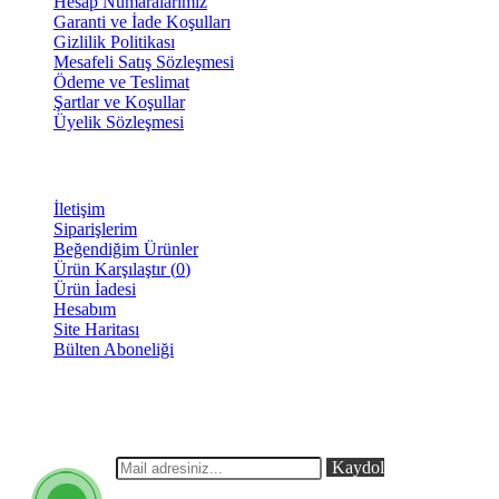
Hesap Numaralarımız
Garanti ve İade Koşulları
Gizlilik Politikası
Mesafeli Satış Sözleşmesi
Ödeme ve Teslimat
Şartlar ve Koşullar
Üyelik Sözleşmesi
MÜŞTERİ SAYFASI
İletişim
Siparişlerim
Beğendiğim Ürünler
Ürün Karşılaştır (
0
)
Ürün İadesi
Hesabım
Site Haritası
Bülten Aboneliği
E-BÜLTEN
Yeni eklenen ve indirimli ürünlerimizden anlık olarak haberdar
olabilirsiniz.
Kaydol