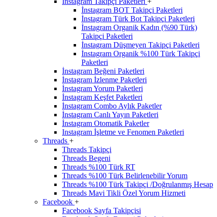
İnstagram Takipçi Paketleri
+
İnstagram BOT Takipçi Paketleri
İnstagram Türk Bot Takipçi Paketleri
İnstagram Organik Kadın (%90 Türk)
Takipçi Paketleri
İnstagram Düşmeyen Takipçi Paketleri
İnstagram Organik %100 Türk Takipçi
Paketleri
İnstagram Beğeni Paketleri
İnstagram İzlenme Paketleri
İnstagram Yorum Paketleri
İnstagram Keşfet Paketleri
İnstagram Combo Aylık Paketler
İnstagram Canlı Yayın Paketleri
İnstagram Otomatik Paketler
Instagram İşletme ve Fenomen Paketleri
Threads
+
Threads Takipçi
Threads Begeni
Threads %100 Türk RT
Threads %100 Türk Belirlenebilir Yorum
Threads %100 Türk Takipçi /Doğrulanmış Hesap
Threads Mavi Tikli Özel Yorum Hizmeti
Facebook
+
Facebook Sayfa Takipçisi