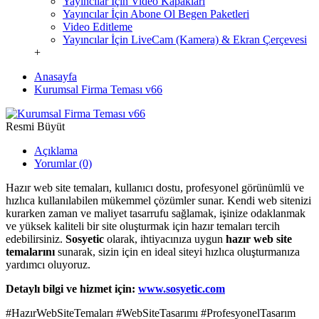
Yayıncılar İçin Video Kapakları
Yayıncılar İçin Abone Ol Begen Paketleri
Video Editleme
Yayıncılar İçin LiveCam (Kamera) & Ekran Çerçevesi
+
Anasayfa
Kurumsal Firma Teması v66
Resmi Büyüt
Açıklama
Yorumlar (0)
Hazır web site temaları, kullanıcı dostu, profesyonel görünümlü ve
hızlıca kullanılabilen mükemmel çözümler sunar. Kendi web sitenizi
kurarken zaman ve maliyet tasarrufu sağlamak, işinize odaklanmak
ve yüksek kaliteli bir site oluşturmak için hazır temaları tercih
edebilirsiniz.
Sosyetic
olarak, ihtiyacınıza uygun
hazır web site
temalarını
sunarak, sizin için en ideal siteyi hızlıca oluşturmanıza
yardımcı oluyoruz.
Detaylı bilgi ve hizmet için:
www.sosyetic.com
#HazırWebSiteTemaları #WebSiteTasarımı #ProfesyonelTasarım