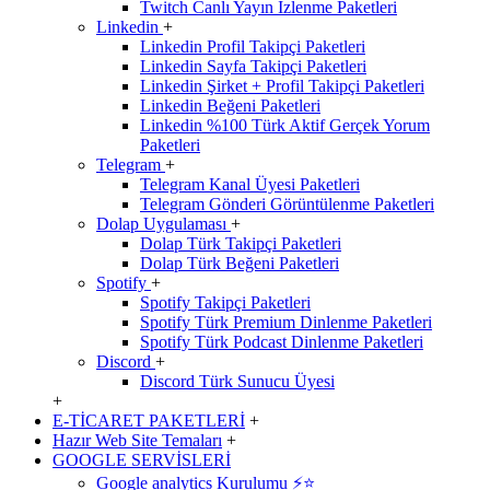
Twitch Canlı Yayın İzlenme Paketleri
Linkedin
+
Linkedin Profil Takipçi Paketleri
Linkedin Sayfa Takipçi Paketleri
Linkedin Şirket + Profil Takipçi Paketleri
Linkedin Beğeni Paketleri
Linkedin %100 Türk Aktif Gerçek Yorum
Paketleri
Telegram
+
Telegram Kanal Üyesi Paketleri
Telegram Gönderi Görüntülenme Paketleri
Dolap Uygulaması
+
Dolap Türk Takipçi Paketleri
Dolap Türk Beğeni Paketleri
Spotify
+
Spotify Takipçi Paketleri
Spotify Türk Premium Dinlenme Paketleri
Spotify Türk Podcast Dinlenme Paketleri
Discord
+
Discord Türk Sunucu Üyesi
+
E-TİCARET PAKETLERİ
+
Hazır Web Site Temaları
+
GOOGLE SERVİSLERİ
Google analytics Kurulumu ⚡️⭐