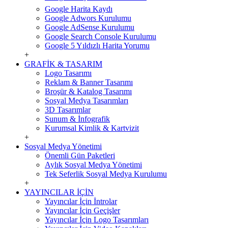
Google Harita Kaydı
Google Adwors Kurulumu
Google AdSense Kurulumu
Google Search Console Kurulumu
Google 5 Yıldızlı Harita Yorumu
+
GRAFİK & TASARIM
Logo Tasarımı
Reklam & Banner Tasarımı
Broşür & Katalog Tasarımı
Sosyal Medya Tasarımları
3D Tasarımlar
Sunum & İnfografik
Kurumsal Kimlik & Kartvizit
+
Sosyal Medya Yönetimi
Önemli Gün Paketleri
Aylık Sosyal Medya Yönetimi
Tek Seferlik Sosyal Medya Kurulumu
+
YAYINCILAR İÇİN
Yayıncılar İçin İntrolar
Yayıncılar İçin Geçişler
Yayıncılar İçin Logo Tasarımları