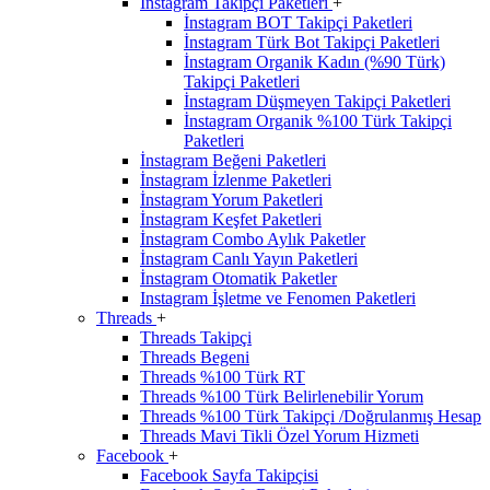
İnstagram Takipçi Paketleri
+
İnstagram BOT Takipçi Paketleri
İnstagram Türk Bot Takipçi Paketleri
İnstagram Organik Kadın (%90 Türk)
Takipçi Paketleri
İnstagram Düşmeyen Takipçi Paketleri
İnstagram Organik %100 Türk Takipçi
Paketleri
İnstagram Beğeni Paketleri
İnstagram İzlenme Paketleri
İnstagram Yorum Paketleri
İnstagram Keşfet Paketleri
İnstagram Combo Aylık Paketler
İnstagram Canlı Yayın Paketleri
İnstagram Otomatik Paketler
Instagram İşletme ve Fenomen Paketleri
Threads
+
Threads Takipçi
Threads Begeni
Threads %100 Türk RT
Threads %100 Türk Belirlenebilir Yorum
Threads %100 Türk Takipçi /Doğrulanmış Hesap
Threads Mavi Tikli Özel Yorum Hizmeti
Facebook
+
Facebook Sayfa Takipçisi