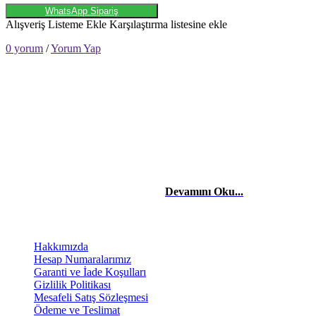
WhatsApp Sipariş
Alışveriş Listeme Ekle
Karşılaştırma listesine ekle
0 yorum
/
Yorum Yap
HAKKIMIZDA
Merhaba, Ben Laçin YILDIRIM Dijital Pazarlama & Sosyal Medya
Uzmanıyım. Edindiğim etkili teknik bilgiler ve tecrübelerle başta
şahısların, firma ve şirketlerin reklam danışmanlığı, yönetimini,
sosyal medya takibini yapıyor ve stratejilerini kurguluyorum. Dijital
reklam ve pazarlama stratejileriyle işletmelerin dijitalde
büyümelerinde yardımcı oluyorum.
Devamını Oku...
BİLGİLENDİRME
Hakkımızda
Hesap Numaralarımız
Garanti ve İade Koşulları
Gizlilik Politikası
Mesafeli Satış Sözleşmesi
Ödeme ve Teslimat