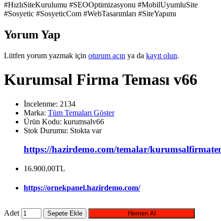
#HızlıSiteKurulumu #SEOOptimizasyonu #MobilUyumluSite
#Sosyetic #SosyeticCom #WebTasarımları #SiteYapımı
Yorum Yap
Lütfen yorum yazmak için
oturum açın
ya da
kayıt olun
.
Kurumsal Firma Teması v66
İncelenme: 2134
Marka:
Tüm Temaları Göster
Ürün Kodu:
kurumsalv66
Stok Durumu:
Stokta var
https://hazirdemo.com/temalar/kurumsalfirmate
16.900,00TL
https://ornekpanel.hazirdemo.com/
Adet
Sepete Ekle
Hemen Al