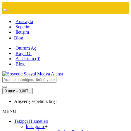
Anasayfa
Sepetim
İletişim
Blog
Oturum Aç
Kayıt Ol
A. Listem (
0
)
Blog
0 ürün - 0,00TL
Alışveriş sepetiniz boş!
MENÜ
Takipçi Hizmetleri
İnstagram
+