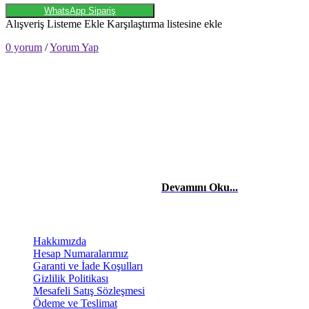
WhatsApp Sipariş
Alışveriş Listeme Ekle
Karşılaştırma listesine ekle
0 yorum
/
Yorum Yap
HAKKIMIZDA
Merhaba, Ben Laçin YILDIRIM Dijital Pazarlama & Sosyal Medya
Uzmanıyım. Edindiğim etkili teknik bilgiler ve tecrübelerle başta
şahısların, firma ve şirketlerin reklam danışmanlığı, yönetimini,
sosyal medya takibini yapıyor ve stratejilerini kurguluyorum. Dijital
reklam ve pazarlama stratejileriyle işletmelerin dijitalde
büyümelerinde yardımcı oluyorum.
Devamını Oku...
BİLGİLENDİRME
Hakkımızda
Hesap Numaralarımız
Garanti ve İade Koşulları
Gizlilik Politikası
Mesafeli Satış Sözleşmesi
Ödeme ve Teslimat