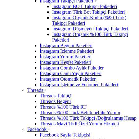
İnstagram Takipçi Paketleri
+
İnstagram BOT Takipçi Paketleri
İnstagram Türk Bot Takipçi Paketleri
İnstagram Organik Kadın (%90 Türk)
Takipçi Paketleri
İnstagram Düşmeyen Takipçi Paketleri
İnstagram Organik %100 Türk Takipçi
Paketleri
İnstagram Beğeni Paketleri
İnstagram İzlenme Paketleri
İnstagram Yorum Paketleri
İnstagram Keşfet Paketleri
İnstagram Combo Aylık Paketler
İnstagram Canlı Yayın Paketleri
İnstagram Otomatik Paketler
Instagram İşletme ve Fenomen Paketleri
Threads
+
Threads Takipçi
Threads Begeni
Threads %100 Türk RT
Threads %100 Türk Belirlenebilir Yorum
Threads %100 Türk Takipçi /Doğrulanmış Hesap
Threads Mavi Tikli Özel Yorum Hizmeti
Facebook
+
Facebook Sayfa Takipçisi