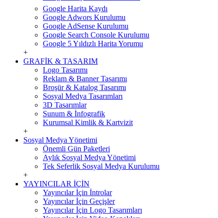
Google Harita Kaydı
Google Adwors Kurulumu
Google AdSense Kurulumu
Google Search Console Kurulumu
Google 5 Yıldızlı Harita Yorumu
+
GRAFİK & TASARIM
Logo Tasarımı
Reklam & Banner Tasarımı
Broşür & Katalog Tasarımı
Sosyal Medya Tasarımları
3D Tasarımlar
Sunum & İnfografik
Kurumsal Kimlik & Kartvizit
+
Sosyal Medya Yönetimi
Önemli Gün Paketleri
Aylık Sosyal Medya Yönetimi
Tek Seferlik Sosyal Medya Kurulumu
+
YAYINCILAR İÇİN
Yayıncılar İçin İntrolar
Yayıncılar İçin Geçişler
Yayıncılar İçin Logo Tasarımları