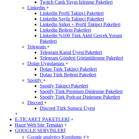
Twitch Canlı Yayın İzlenme Paketleri
Linkedin
+
Linkedin Profil Takipçi Paketleri
Linkedin Sayfa Takipçi Paketleri
Linkedin Şirket + Profil Takipçi Paketleri
Linkedin Beğeni Paketleri
Linkedin %100 Türk Aktif Gerçek Yorum
Paketleri
Telegram
+
Telegram Kanal Üyesi Paketleri
Telegram Gönderi Görüntülenme Paketleri
Dolap Uygulaması
+
Dolap Türk Takipçi Paketleri
Dolap Türk Beğeni Paketleri
Spotify
+
Spotify Takipçi Paketleri
Spotify Türk Premium Dinlenme Paketleri
Spotify Türk Podcast Dinlenme Paketleri
Discord
+
Discord Türk Sunucu Üyesi
+
E-TİCARET PAKETLERİ
+
Hazır Web Site Temaları
+
GOOGLE SERVİSLERİ
Google analytics Kurulumu ⚡️⭐