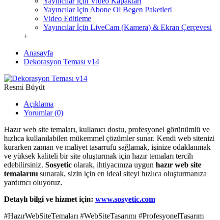
Yayıncılar İçin Video Kapakları
Yayıncılar İçin Abone Ol Begen Paketleri
Video Editleme
Yayıncılar İçin LiveCam (Kamera) & Ekran Çerçevesi
+
Anasayfa
Dekorasyon Teması v14
Resmi Büyüt
Açıklama
Yorumlar (0)
Hazır web site temaları, kullanıcı dostu, profesyonel görünümlü ve
hızlıca kullanılabilen mükemmel çözümler sunar. Kendi web sitenizi
kurarken zaman ve maliyet tasarrufu sağlamak, işinize odaklanmak
ve yüksek kaliteli bir site oluşturmak için hazır temaları tercih
edebilirsiniz.
Sosyetic
olarak, ihtiyacınıza uygun
hazır web site
temalarını
sunarak, sizin için en ideal siteyi hızlıca oluşturmanıza
yardımcı oluyoruz.
Detaylı bilgi ve hizmet için:
www.sosyetic.com
#HazırWebSiteTemaları #WebSiteTasarımı #ProfesyonelTasarım