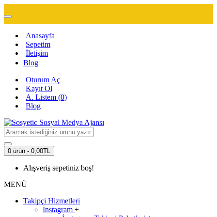
Anasayfa
Sepetim
İletişim
Blog
Oturum Aç
Kayıt Ol
A. Listem (
0
)
Blog
0 ürün - 0,00TL
Alışveriş sepetiniz boş!
MENÜ
Takipçi Hizmetleri
İnstagram
+