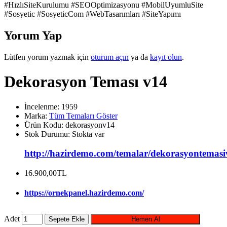
#HızlıSiteKurulumu #SEOOptimizasyonu #MobilUyumluSite
#Sosyetic #SosyeticCom #WebTasarımları #SiteYapımı
Yorum Yap
Lütfen yorum yazmak için
oturum açın
ya da
kayıt olun
.
Dekorasyon Teması v14
İncelenme: 1959
Marka:
Tüm Temaları Göster
Ürün Kodu:
dekorasyonv14
Stok Durumu:
Stokta var
http://hazirdemo.com/temalar/dekorasyontemas
16.900,00TL
https://ornekpanel.hazirdemo.com/
Adet
Sepete Ekle
Hemen Al