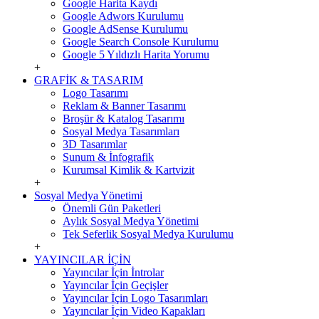
Google Harita Kaydı
Google Adwors Kurulumu
Google AdSense Kurulumu
Google Search Console Kurulumu
Google 5 Yıldızlı Harita Yorumu
+
GRAFİK & TASARIM
Logo Tasarımı
Reklam & Banner Tasarımı
Broşür & Katalog Tasarımı
Sosyal Medya Tasarımları
3D Tasarımlar
Sunum & İnfografik
Kurumsal Kimlik & Kartvizit
+
Sosyal Medya Yönetimi
Önemli Gün Paketleri
Aylık Sosyal Medya Yönetimi
Tek Seferlik Sosyal Medya Kurulumu
+
YAYINCILAR İÇİN
Yayıncılar İçin İntrolar
Yayıncılar İçin Geçişler
Yayıncılar İçin Logo Tasarımları
Yayıncılar İçin Video Kapakları