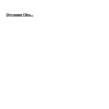
, firma ve şirketlerin reklam danışmanlığı, yönetimini, sosyal medya
orum.
Devamını Oku...