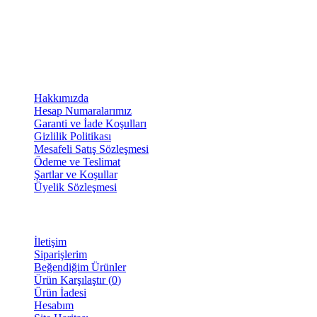
HAKKIMIZDA
Merhaba, Ben Laçin YILDIRIM Dijital Pazarlama & Sosyal Medya Uzmanı
takibini yapıyor ve stratejilerini kurguluyorum. Dijital reklam ve paza
BİLGİLENDİRME
Hakkımızda
Hesap Numaralarımız
Garanti ve İade Koşulları
Gizlilik Politikası
Mesafeli Satış Sözleşmesi
Ödeme ve Teslimat
Şartlar ve Koşullar
Üyelik Sözleşmesi
MÜŞTERİ SAYFASI
İletişim
Siparişlerim
Beğendiğim Ürünler
Ürün Karşılaştır (
0
)
Ürün İadesi
Hesabım