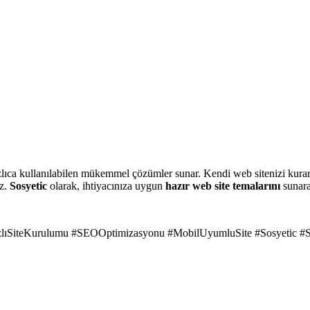
ızlıca kullanılabilen mükemmel çözümler sunar. Kendi web sitenizi kur
iz.
Sosyetic
olarak, ihtiyacınıza uygun
hazır web site temalarını
sunara
ızlıSiteKurulumu #SEOOptimizasyonu #MobilUyumluSite #Sosyetic #S