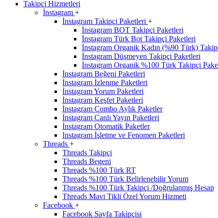
Takipçi Hizmetleri
İnstagram
+
İnstagram Takipçi Paketleri
+
İnstagram BOT Takipçi Paketleri
İnstagram Türk Bot Takipçi Paketleri
İnstagram Organik Kadın (%90 Türk) Takipç
İnstagram Düşmeyen Takipçi Paketleri
İnstagram Organik %100 Türk Takipçi Paket
İnstagram Beğeni Paketleri
İnstagram İzlenme Paketleri
İnstagram Yorum Paketleri
İnstagram Keşfet Paketleri
İnstagram Combo Aylık Paketler
İnstagram Canlı Yayın Paketleri
İnstagram Otomatik Paketler
Instagram İşletme ve Fenomen Paketleri
Threads
+
Threads Takipçi
Threads Begeni
Threads %100 Türk RT
Threads %100 Türk Belirlenebilir Yorum
Threads %100 Türk Takipçi /Doğrulanmış Hesap
Threads Mavi Tikli Özel Yorum Hizmeti
Facebook
+
Facebook Sayfa Takipçisi