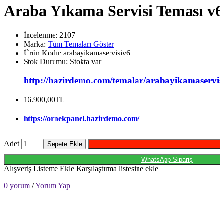
Araba Yıkama Servisi Teması v
İncelenme: 2107
Marka:
Tüm Temaları Göster
Ürün Kodu:
arabayikamaservisiv6
Stok Durumu:
Stokta var
http://hazirdemo.com/temalar/arabayikamaservi
16.900,00TL
https://ornekpanel.hazirdemo.com/
Adet
Sepete Ekle
WhatsApp Sipariş
Alışveriş Listeme Ekle
Karşılaştırma listesine ekle
0 yorum
/
Yorum Yap