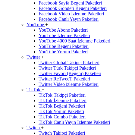
Facebook Sayfa Begeni Paketleri
Facebook Gönderi Begeni Paketleri
Facebook Video İzlenme Paketleri
Facebook Canlı Yayın Paketleri
YouTube
+
YouTube Abone Paketleri
YouTube İzlenme Paketleri
YouTube 4000 Saat İzlenme Paketleri
YouTube Begeni Paketleri
YouTube Yorum Paketleri
Twitter
+
Twitter Global Takipçi Paketleri
Twitter Türk Takipçi Paketleri
Twitter Favori (Beğeni) Paketleri
Twitter ReTweeT Paketleri
Twitter Video izlenme Paketleri
TikTok
+
TikTok Takipçi Paketleri
TikTok İzlenme Paketleri
TikTok Beğeni Paketleri
TikTok Yorum Paketleri
TikTok Combo Paketleri
TikTok Canlı Yayın İzlenme Paketleri
Twitch
+
Twitch Takipçi Paketleri