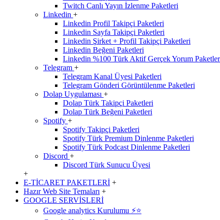
Twitch Canlı Yayın İzlenme Paketleri
Linkedin
+
Linkedin Profil Takipçi Paketleri
Linkedin Sayfa Takipçi Paketleri
Linkedin Şirket + Profil Takipçi Paketleri
Linkedin Beğeni Paketleri
Linkedin %100 Türk Aktif Gerçek Yorum Paketler
Telegram
+
Telegram Kanal Üyesi Paketleri
Telegram Gönderi Görüntülenme Paketleri
Dolap Uygulaması
+
Dolap Türk Takipçi Paketleri
Dolap Türk Beğeni Paketleri
Spotify
+
Spotify Takipçi Paketleri
Spotify Türk Premium Dinlenme Paketleri
Spotify Türk Podcast Dinlenme Paketleri
Discord
+
Discord Türk Sunucu Üyesi
+
E-TİCARET PAKETLERİ
+
Hazır Web Site Temaları
+
GOOGLE SERVİSLERİ
Google analytics Kurulumu ⚡️⭐