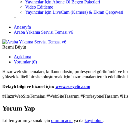
Yayıncılar İçin Abone Ol Begen Paketleri
Video Editleme
Yayıncılar İçin LiveCam (Kamera) & Ekran Çerçevesi
+
Anasayfa
Araba Yıkama Servisi Teması v6
Resmi Büyüt
Açıklama
Yorumlar (0)
Hazır web site temaları, kullanıcı dostu, profesyonel görünümlü ve h
yüksek kaliteli bir site oluşturmak için hazır temaları tercih edebilirsin
Detaylı bilgi ve hizmet için:
www.sosyetic.com
#HazırWebSiteTemaları #WebSiteTasarımı #ProfesyonelTasarım #H
Yorum Yap
Lütfen yorum yazmak için
oturum açın
ya da
kayıt olun
.