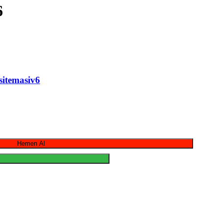
6
sitemasiv6
Hemen Al