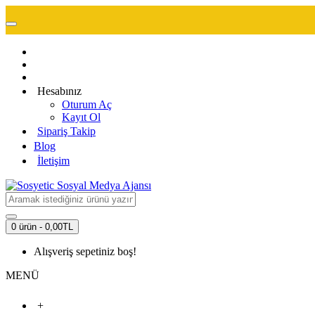
Hesabınız
Oturum Aç
Kayıt Ol
Sipariş Takip
Blog
İletişim
0 ürün - 0,00TL
Alışveriş sepetiniz boş!
MENÜ
+