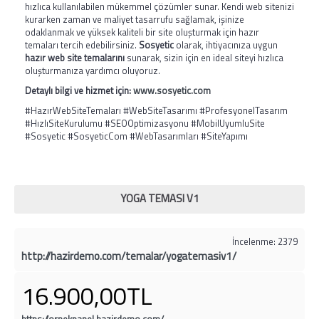
hızlıca kullanılabilen mükemmel çözümler sunar. Kendi web sitenizi
kurarken zaman ve maliyet tasarrufu sağlamak, işinize
odaklanmak ve yüksek kaliteli bir site oluşturmak için hazır
temaları tercih edebilirsiniz.
Sosyetic
olarak, ihtiyacınıza uygun
hazır web site temalarını
sunarak, sizin için en ideal siteyi hızlıca
oluşturmanıza yardımcı oluyoruz.
Detaylı bilgi ve hizmet için:
www.sosyetic.com
#HazırWebSiteTemaları #WebSiteTasarımı #ProfesyonelTasarım
#HızlıSiteKurulumu #SEOOptimizasyonu #MobilUyumluSite
#Sosyetic #SosyeticCom #WebTasarımları #SiteYapımı
YOGA TEMASI V1
İncelenme: 2379
http://hazirdemo.com/temalar/yogatemasiv1/
16.900,00TL