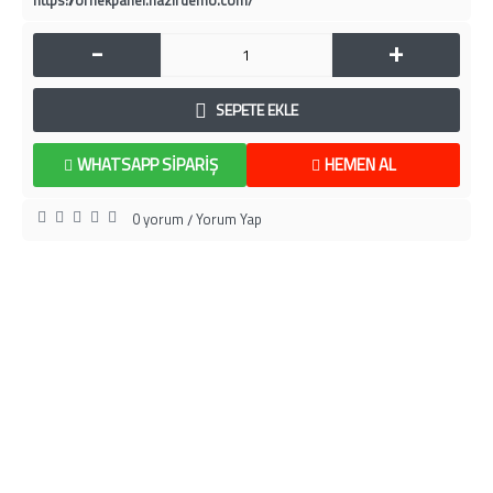
https://ornekpanel.hazirdemo.com/
-
+
SEPETE EKLE
WHATSAPP SIPARIŞ
HEMEN AL
0 yorum
Yorum Yap
/
HAKKIMIZDA
BİLGİLENDİRME
MÜŞTERİ SAYFASI