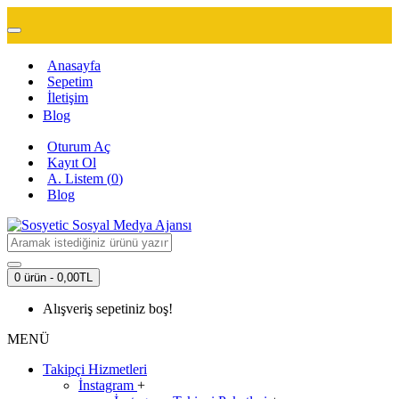
Anasayfa
Sepetim
İletişim
Blog
Oturum Aç
Kayıt Ol
A. Listem (
0
)
Blog
0 ürün - 0,00TL
Alışveriş sepetiniz boş!
MENÜ
Takipçi Hizmetleri
İnstagram
+