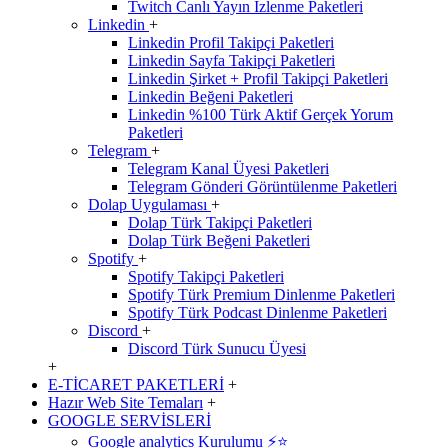
Twitch Canlı Yayın İzlenme Paketleri
Linkedin
+
Linkedin Profil Takipçi Paketleri
Linkedin Sayfa Takipçi Paketleri
Linkedin Şirket + Profil Takipçi Paketleri
Linkedin Beğeni Paketleri
Linkedin %100 Türk Aktif Gerçek Yorum
Paketleri
Telegram
+
Telegram Kanal Üyesi Paketleri
Telegram Gönderi Görüntülenme Paketleri
Dolap Uygulaması
+
Dolap Türk Takipçi Paketleri
Dolap Türk Beğeni Paketleri
Spotify
+
Spotify Takipçi Paketleri
Spotify Türk Premium Dinlenme Paketleri
Spotify Türk Podcast Dinlenme Paketleri
Discord
+
Discord Türk Sunucu Üyesi
+
E-TİCARET PAKETLERİ
+
Hazır Web Site Temaları
+
GOOGLE SERVİSLERİ
Google analytics Kurulumu ⚡️⭐