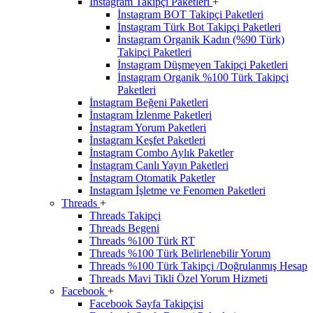
İnstagram Takipçi Paketleri
+
İnstagram BOT Takipçi Paketleri
İnstagram Türk Bot Takipçi Paketleri
İnstagram Organik Kadın (%90 Türk)
Takipçi Paketleri
İnstagram Düşmeyen Takipçi Paketleri
İnstagram Organik %100 Türk Takipçi
Paketleri
İnstagram Beğeni Paketleri
İnstagram İzlenme Paketleri
İnstagram Yorum Paketleri
İnstagram Keşfet Paketleri
İnstagram Combo Aylık Paketler
İnstagram Canlı Yayın Paketleri
İnstagram Otomatik Paketler
Instagram İşletme ve Fenomen Paketleri
Threads
+
Threads Takipçi
Threads Begeni
Threads %100 Türk RT
Threads %100 Türk Belirlenebilir Yorum
Threads %100 Türk Takipçi /Doğrulanmış Hesap
Threads Mavi Tikli Özel Yorum Hizmeti
Facebook
+
Facebook Sayfa Takipçisi