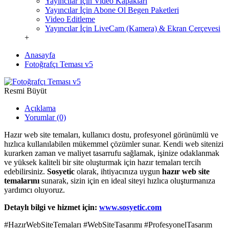
Yayıncılar İçin Video Kapakları
Yayıncılar İçin Abone Ol Begen Paketleri
Video Editleme
Yayıncılar İçin LiveCam (Kamera) & Ekran Çerçevesi
+
Anasayfa
Fotoğrafçı Teması v5
Resmi Büyüt
Açıklama
Yorumlar (0)
Hazır web site temaları, kullanıcı dostu, profesyonel görünümlü ve
hızlıca kullanılabilen mükemmel çözümler sunar. Kendi web sitenizi
kurarken zaman ve maliyet tasarrufu sağlamak, işinize odaklanmak
ve yüksek kaliteli bir site oluşturmak için hazır temaları tercih
edebilirsiniz.
Sosyetic
olarak, ihtiyacınıza uygun
hazır web site
temalarını
sunarak, sizin için en ideal siteyi hızlıca oluşturmanıza
yardımcı oluyoruz.
Detaylı bilgi ve hizmet için:
www.sosyetic.com
#HazırWebSiteTemaları #WebSiteTasarımı #ProfesyonelTasarım