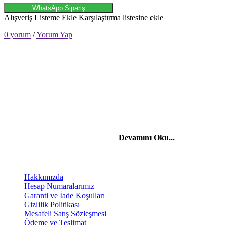
WhatsApp Sipariş
Alışveriş Listeme Ekle
Karşılaştırma listesine ekle
0 yorum
/
Yorum Yap
HAKKIMIZDA
Merhaba, Ben Laçin YILDIRIM Dijital Pazarlama & Sosyal Medya
Uzmanıyım. Edindiğim etkili teknik bilgiler ve tecrübelerle başta
şahısların, firma ve şirketlerin reklam danışmanlığı, yönetimini,
sosyal medya takibini yapıyor ve stratejilerini kurguluyorum. Dijital
reklam ve pazarlama stratejileriyle işletmelerin dijitalde
büyümelerinde yardımcı oluyorum.
Devamını Oku...
BİLGİLENDİRME
Hakkımızda
Hesap Numaralarımız
Garanti ve İade Koşulları
Gizlilik Politikası
Mesafeli Satış Sözleşmesi
Ödeme ve Teslimat