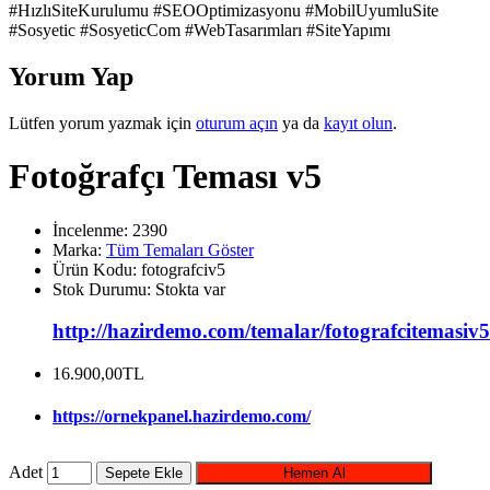
#HızlıSiteKurulumu #SEOOptimizasyonu #MobilUyumluSite
#Sosyetic #SosyeticCom #WebTasarımları #SiteYapımı
Yorum Yap
Lütfen yorum yazmak için
oturum açın
ya da
kayıt olun
.
Fotoğrafçı Teması v5
İncelenme: 2390
Marka:
Tüm Temaları Göster
Ürün Kodu:
fotografciv5
Stok Durumu:
Stokta var
http://hazirdemo.com/temalar/fotografcitemasiv5
16.900,00TL
https://ornekpanel.hazirdemo.com/
Adet
Sepete Ekle
Hemen Al