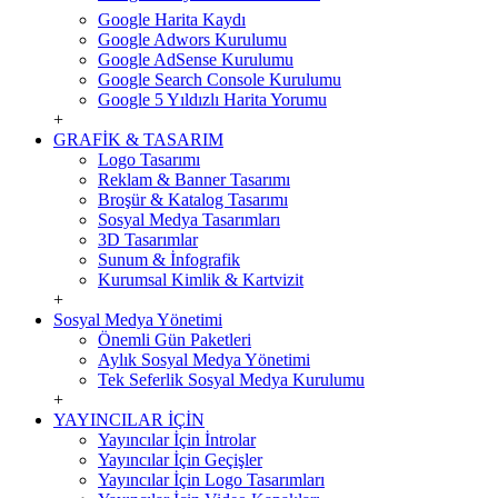
Google Harita Kaydı
Google Adwors Kurulumu
Google AdSense Kurulumu
Google Search Console Kurulumu
Google 5 Yıldızlı Harita Yorumu
+
GRAFİK & TASARIM
Logo Tasarımı
Reklam & Banner Tasarımı
Broşür & Katalog Tasarımı
Sosyal Medya Tasarımları
3D Tasarımlar
Sunum & İnfografik
Kurumsal Kimlik & Kartvizit
+
Sosyal Medya Yönetimi
Önemli Gün Paketleri
Aylık Sosyal Medya Yönetimi
Tek Seferlik Sosyal Medya Kurulumu
+
YAYINCILAR İÇİN
Yayıncılar İçin İntrolar
Yayıncılar İçin Geçişler
Yayıncılar İçin Logo Tasarımları