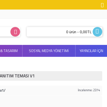
0 ürün - 0,00TL
 & TASARIM
SOSYAL MEDYA YÖNETIMI
YAYINCILAR İÇİN
TANITIM TEMASI V1
iv1/
İncelenme: 2374