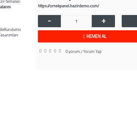
zır temaları
https://ornekpanel.hazirdemo.com/
alarını
-
+
iteKurulumu
asarımları
HEMEN AL
0 yorum
Yorum Yap
/
BİLGİLENDİRME
MÜŞTERİ SAYFA
Hakkımızda
İletişim
Hesap Numaralarımız
Siparişlerim
ranti ve İade Koşulları
Beğendiğim Ürünle
Gizlilik Politikası
Ürün Karşılaştır (
0
)
afeli Satış Sözleşmesi
Ürün İadesi