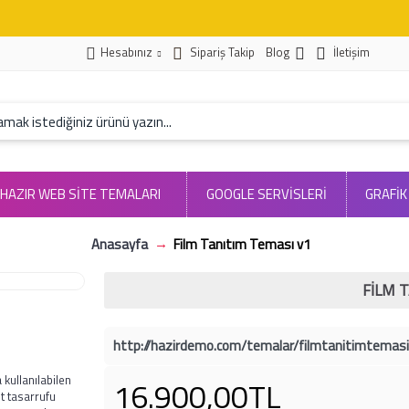
Hesabınız
Sipariş Takip
Blog
İletişim
HAZIR WEB SITE TEMALARI
GOOGLE SERVİSLERİ
GRAFİK
Anasayfa
Film Tanıtım Teması v1
FILM 
http://hazirdemo.com/temalar/filmtanitimtemas
 kullanılabilen
16.900,00TL
t tasarrufu