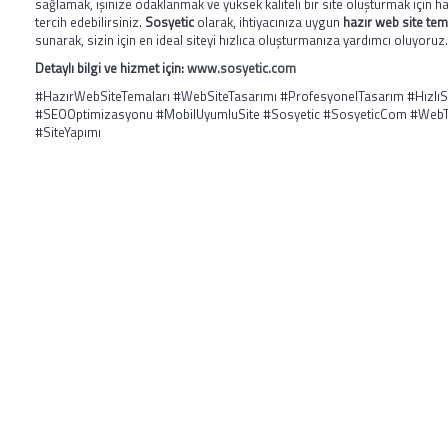
sağlamak, işinize odaklanmak ve yüksek kaliteli bir site oluşturmak için ha
tercih edebilirsiniz.
Sosyetic
olarak, ihtiyacınıza uygun
hazır web site tem
sunarak, sizin için en ideal siteyi hızlıca oluşturmanıza yardımcı oluyoruz.
Detaylı bilgi ve hizmet için:
www.sosyetic.com
#HazırWebSiteTemaları #WebSiteTasarımı #ProfesyonelTasarım #HızlıS
#SEOOptimizasyonu #MobilUyumluSite #Sosyetic #SosyeticCom #WebT
#SiteYapımı
HAKKIMIZDA
Merhaba, Ben Laçin YILDIRIM Dijital Pazarlama &
Sosyal Medya Uzmanıyım. Edindiğim etkili teknik
bilgiler ve tecrübelerle başta şahısların, firma ve
Ga
şirketlerin reklam danışmanlığı, yönetimini, sosyal
medya takibini yapıyor ve stratejilerini
Mes