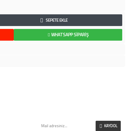
SEPETE EKLE
WHATSAPP SIPARIŞ
SI
E-BÜLTEN
Yeni eklenen ve indirimli ürünlerimizden anlık
olarak haberdar olabilirsiniz.
r
KAYDOL