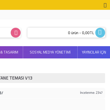
0 ürün - 0,00TL
 & TASARIM
SOSYAL MEDYA YÖNETIMI
YAYINCILAR İÇİN
ANE TEMASI V13
3/
İncelenme: 2347