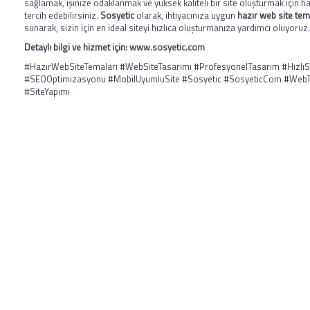
sağlamak, işinize odaklanmak ve yüksek kaliteli bir site oluşturmak için ha
tercih edebilirsiniz.
Sosyetic
olarak, ihtiyacınıza uygun
hazır web site tem
sunarak, sizin için en ideal siteyi hızlıca oluşturmanıza yardımcı oluyoruz.
Detaylı bilgi ve hizmet için:
www.sosyetic.com
#HazırWebSiteTemaları #WebSiteTasarımı #ProfesyonelTasarım #HızlıS
#SEOOptimizasyonu #MobilUyumluSite #Sosyetic #SosyeticCom #WebT
#SiteYapımı
HAKKIMIZDA
Merhaba, Ben Laçin YILDIRIM Dijital Pazarlama &
Sosyal Medya Uzmanıyım. Edindiğim etkili teknik
bilgiler ve tecrübelerle başta şahısların, firma ve
Ga
şirketlerin reklam danışmanlığı, yönetimini, sosyal
medya takibini yapıyor ve stratejilerini
Mes