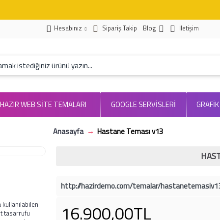
Hesabınız
Sipariş Takip
Blog
İletişim
HAZIR WEB SITE TEMALARI
GOOGLE SERVİSLERİ
GRAFİK
Anasayfa
Hastane Teması v13
HAST
http://hazirdemo.com/temalar/hastanetemasiv1
 kullanılabilen
16.900,00TL
t tasarrufu