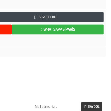
SEPETE EKLE
WHATSAPP SIPARIŞ
SI
E-BÜLTEN
Yeni eklenen ve indirimli ürünlerimizden anlık
olarak haberdar olabilirsiniz.
r
KAYDOL