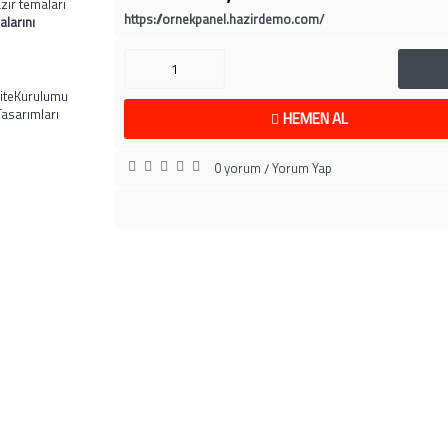
zır temaları
https://ornekpanel.hazirdemo.com/
alarını
iteKurulumu
asarımları
HEMEN AL
0 yorum
Yorum Yap
/
BİLGİLENDİRME
MÜŞTERİ SAYFA
Hakkımızda
İletişim
Hesap Numaralarımız
Siparişlerim
ranti ve İade Koşulları
Beğendiğim Ürünle
Gizlilik Politikası
Ürün Karşılaştır (
0
)
afeli Satış Sözleşmesi
Ürün İadesi