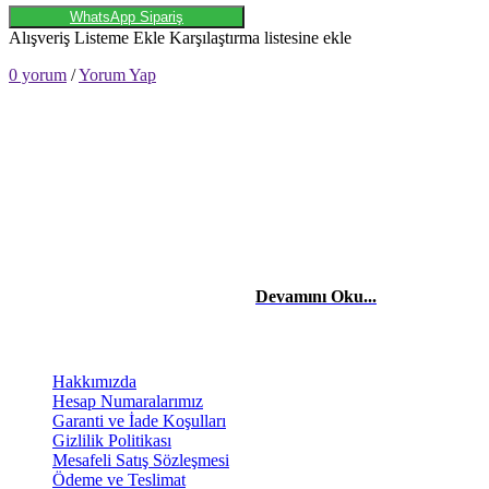
WhatsApp Sipariş
Alışveriş Listeme Ekle
Karşılaştırma listesine ekle
0 yorum
/
Yorum Yap
HAKKIMIZDA
Merhaba, Ben Laçin YILDIRIM Dijital Pazarlama & Sosyal Medya
Uzmanıyım. Edindiğim etkili teknik bilgiler ve tecrübelerle başta
şahısların, firma ve şirketlerin reklam danışmanlığı, yönetimini,
sosyal medya takibini yapıyor ve stratejilerini kurguluyorum. Dijital
reklam ve pazarlama stratejileriyle işletmelerin dijitalde
büyümelerinde yardımcı oluyorum.
Devamını Oku...
BİLGİLENDİRME
Hakkımızda
Hesap Numaralarımız
Garanti ve İade Koşulları
Gizlilik Politikası
Mesafeli Satış Sözleşmesi
Ödeme ve Teslimat