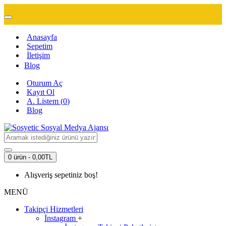
Anasayfa
Sepetim
İletişim
Blog
Oturum Aç
Kayıt Ol
A. Listem (
0
)
Blog
0 ürün - 0,00TL
Alışveriş sepetiniz boş!
MENÜ
Takipçi Hizmetleri
İnstagram
+