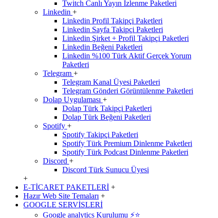
Twitch Canlı Yayın İzlenme Paketleri
Linkedin
+
Linkedin Profil Takipçi Paketleri
Linkedin Sayfa Takipçi Paketleri
Linkedin Şirket + Profil Takipçi Paketleri
Linkedin Beğeni Paketleri
Linkedin %100 Türk Aktif Gerçek Yorum
Paketleri
Telegram
+
Telegram Kanal Üyesi Paketleri
Telegram Gönderi Görüntülenme Paketleri
Dolap Uygulaması
+
Dolap Türk Takipçi Paketleri
Dolap Türk Beğeni Paketleri
Spotify
+
Spotify Takipçi Paketleri
Spotify Türk Premium Dinlenme Paketleri
Spotify Türk Podcast Dinlenme Paketleri
Discord
+
Discord Türk Sunucu Üyesi
+
E-TİCARET PAKETLERİ
+
Hazır Web Site Temaları
+
GOOGLE SERVİSLERİ
Google analytics Kurulumu ⚡️⭐