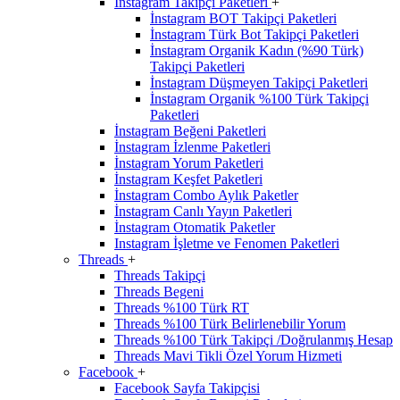
İnstagram Takipçi Paketleri
+
İnstagram BOT Takipçi Paketleri
İnstagram Türk Bot Takipçi Paketleri
İnstagram Organik Kadın (%90 Türk)
Takipçi Paketleri
İnstagram Düşmeyen Takipçi Paketleri
İnstagram Organik %100 Türk Takipçi
Paketleri
İnstagram Beğeni Paketleri
İnstagram İzlenme Paketleri
İnstagram Yorum Paketleri
İnstagram Keşfet Paketleri
İnstagram Combo Aylık Paketler
İnstagram Canlı Yayın Paketleri
İnstagram Otomatik Paketler
Instagram İşletme ve Fenomen Paketleri
Threads
+
Threads Takipçi
Threads Begeni
Threads %100 Türk RT
Threads %100 Türk Belirlenebilir Yorum
Threads %100 Türk Takipçi /Doğrulanmış Hesap
Threads Mavi Tikli Özel Yorum Hizmeti
Facebook
+
Facebook Sayfa Takipçisi