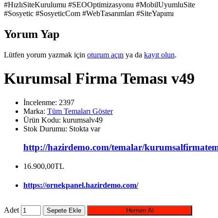
#HızlıSiteKurulumu #SEOOptimizasyonu #MobilUyumluSite
#Sosyetic #SosyeticCom #WebTasarımları #SiteYapımı
Yorum Yap
Lütfen yorum yazmak için
oturum açın
ya da
kayıt olun
.
Kurumsal Firma Teması v49
İncelenme: 2397
Marka:
Tüm Temaları Göster
Ürün Kodu:
kurumsalv49
Stok Durumu:
Stokta var
http://hazirdemo.com/temalar/kurumsalfirmatem
16.900,00TL
https://ornekpanel.hazirdemo.com/
Adet
Sepete Ekle
Hemen Al