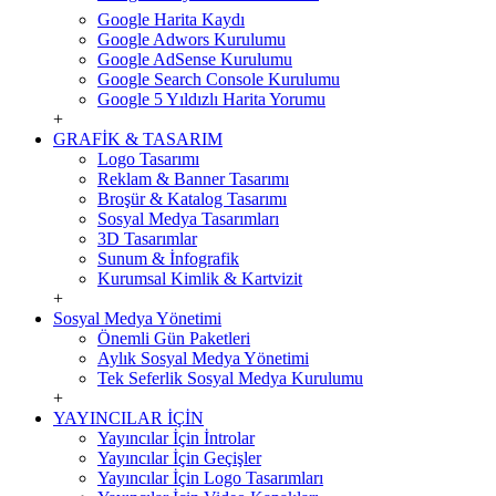
Google Harita Kaydı
Google Adwors Kurulumu
Google AdSense Kurulumu
Google Search Console Kurulumu
Google 5 Yıldızlı Harita Yorumu
+
GRAFİK & TASARIM
Logo Tasarımı
Reklam & Banner Tasarımı
Broşür & Katalog Tasarımı
Sosyal Medya Tasarımları
3D Tasarımlar
Sunum & İnfografik
Kurumsal Kimlik & Kartvizit
+
Sosyal Medya Yönetimi
Önemli Gün Paketleri
Aylık Sosyal Medya Yönetimi
Tek Seferlik Sosyal Medya Kurulumu
+
YAYINCILAR İÇİN
Yayıncılar İçin İntrolar
Yayıncılar İçin Geçişler
Yayıncılar İçin Logo Tasarımları