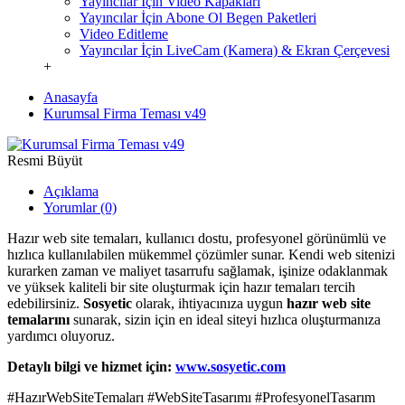
Yayıncılar İçin Video Kapakları
Yayıncılar İçin Abone Ol Begen Paketleri
Video Editleme
Yayıncılar İçin LiveCam (Kamera) & Ekran Çerçevesi
+
Anasayfa
Kurumsal Firma Teması v49
Resmi Büyüt
Açıklama
Yorumlar (0)
Hazır web site temaları, kullanıcı dostu, profesyonel görünümlü ve
hızlıca kullanılabilen mükemmel çözümler sunar. Kendi web sitenizi
kurarken zaman ve maliyet tasarrufu sağlamak, işinize odaklanmak
ve yüksek kaliteli bir site oluşturmak için hazır temaları tercih
edebilirsiniz.
Sosyetic
olarak, ihtiyacınıza uygun
hazır web site
temalarını
sunarak, sizin için en ideal siteyi hızlıca oluşturmanıza
yardımcı oluyoruz.
Detaylı bilgi ve hizmet için:
www.sosyetic.com
#HazırWebSiteTemaları #WebSiteTasarımı #ProfesyonelTasarım