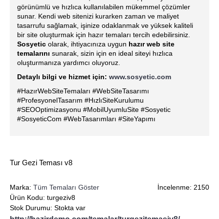
görünümlü ve hızlıca kullanılabilen mükemmel çözümler
sunar. Kendi web sitenizi kurarken zaman ve maliyet
tasarrufu sağlamak, işinize odaklanmak ve yüksek kaliteli
bir site oluşturmak için hazır temaları tercih edebilirsiniz.
Sosyetic
olarak, ihtiyacınıza uygun
hazır web site
temalarını
sunarak, sizin için en ideal siteyi hızlıca
oluşturmanıza yardımcı oluyoruz.
Detaylı bilgi ve hizmet için:
www.sosyetic.com
#HazırWebSiteTemaları #WebSiteTasarımı
#ProfesyonelTasarım #HızlıSiteKurulumu
#SEOOptimizasyonu #MobilUyumluSite #Sosyetic
#SosyeticCom #WebTasarımları #SiteYapımı
Tur Gezi Teması v8
Marka:
Tüm Temaları Göster
İncelenme: 2150
Ürün Kodu:
turgeziv8
Stok Durumu:
Stokta var