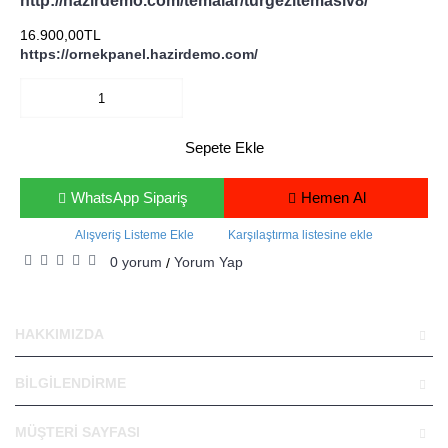
http://hazirdemo.com/temalar/turgezitemasiv8/
16.900,00TL
https://ornekpanel.hazirdemo.com/
Sepete Ekle
WhatsApp Sipariş
Hemen Al
Alışveriş Listeme Ekle
Karşılaştırma listesine ekle
0 yorum
Yorum Yap
/
HAKKIMIZDA
BİLGİLENDİRME
MÜŞTERİ SAYFASI