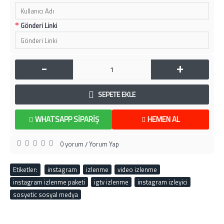
Gönderi Linki
-
+
SEPETE EKLE
WHATSAPP SIPARIŞ
HEMEN AL
0 yorum
Yorum Yap
/
Etiketler:
instagram
,
izlenme
,
video izlenme
,
instagram izlenme paketi
,
igtv izlenme
,
instagram izleyici
,
sosyetic sosyal medya