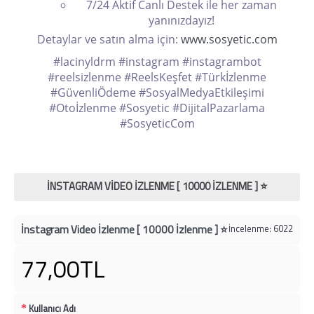
7/24 Aktif Canlı Destek ile her zaman
yanınızdayız!
Detaylar ve satın alma için:
www.sosyetic.com
#lacinyldrm #instagram #instagrambot
#reelsizlenme #ReelsKeşfet #Türkİzlenme
#GüvenliÖdeme #SosyalMedyaEtkileşimi
#Otoİzlenme #Sosyetic #DijitalPazarlama
#SosyeticCom
İNSTAGRAM VIDEO İZLENME [ 10000 İZLENME ] ⭐
İnstagram Video İzlenme [ 10000 İzlenme ] ⭐
İncelenme: 6022
77,00TL
Kullanıcı Adı