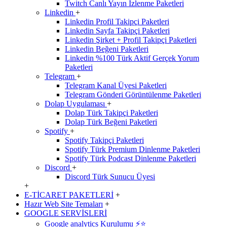
Twitch Canlı Yayın İzlenme Paketleri
Linkedin
+
Linkedin Profil Takipçi Paketleri
Linkedin Sayfa Takipçi Paketleri
Linkedin Şirket + Profil Takipçi Paketleri
Linkedin Beğeni Paketleri
Linkedin %100 Türk Aktif Gerçek Yorum
Paketleri
Telegram
+
Telegram Kanal Üyesi Paketleri
Telegram Gönderi Görüntülenme Paketleri
Dolap Uygulaması
+
Dolap Türk Takipçi Paketleri
Dolap Türk Beğeni Paketleri
Spotify
+
Spotify Takipçi Paketleri
Spotify Türk Premium Dinlenme Paketleri
Spotify Türk Podcast Dinlenme Paketleri
Discord
+
Discord Türk Sunucu Üyesi
+
E-TİCARET PAKETLERİ
+
Hazır Web Site Temaları
+
GOOGLE SERVİSLERİ
Google analytics Kurulumu ⚡️⭐