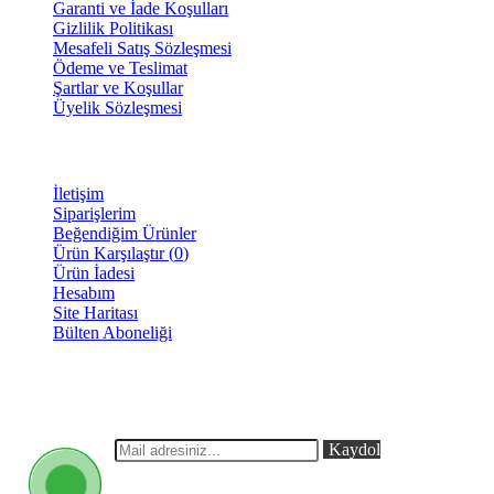
Garanti ve İade Koşulları
Gizlilik Politikası
Mesafeli Satış Sözleşmesi
Ödeme ve Teslimat
Şartlar ve Koşullar
Üyelik Sözleşmesi
MÜŞTERİ SAYFASI
İletişim
Siparişlerim
Beğendiğim Ürünler
Ürün Karşılaştır (
0
)
Ürün İadesi
Hesabım
Site Haritası
Bülten Aboneliği
E-BÜLTEN
Yeni eklenen ve indirimli ürünlerimizden anlık olarak haberdar
olabilirsiniz.
Kaydol