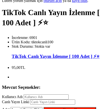
Lütfen yorum yazmak için
oturum açın
ya da
kayıt olun
.
TikTok Canlı Yayın İzlenme [
100 Adet ] ⚡️⭐
İncelenme: 6901
Ürün Kodu:
tiktokcanli100
Stok Durumu:
Stokta var
TikTok Canlı Yayın İzlenme [ 100 Adet ] ⚡️⭐
95,00TL
Mevcut Seçenekler:
Kullanıcı Adı
Canlı Yayın Linki