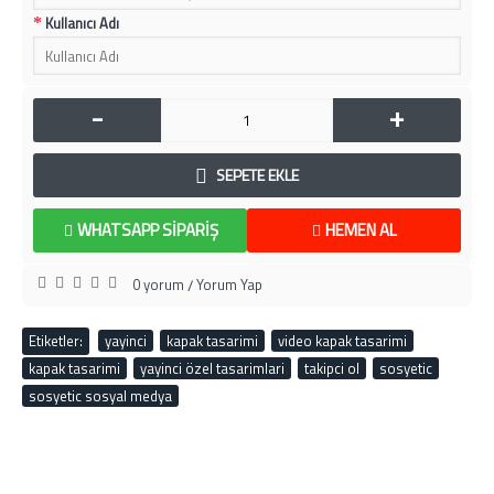
Kullanıcı Adı
-
+
SEPETE EKLE
WHATSAPP SIPARIŞ
HEMEN AL
0 yorum
Yorum Yap
/
Etiketler:
yayinci
,
kapak tasarimi
,
video kapak tasarimi
,
kapak tasarimi
,
yayinci özel tasarimlari
,
takipci ol
,
sosyetic
,
sosyetic sosyal medya